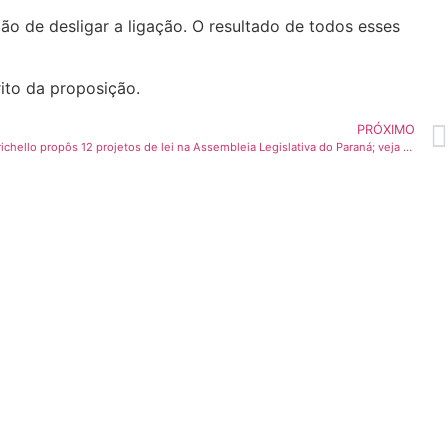
 de desligar a ligação. O resultado de todos esses
ito da proposição.
PRÓXIMO
Mês de maio Deputado Delegado Tito Barichello propôs 12 projetos de lei na Assembleia Legislativa do Paraná; veja quais foram