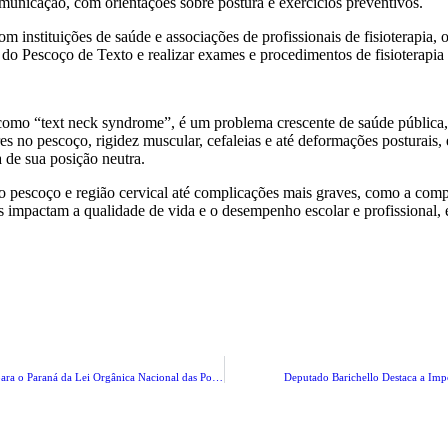
omunicação, com orientações sobre postura e exercícios preventivos.
instituições de saúde e associações de profissionais de fisioterapia, o
 do Pescoço de Texto e realizar exames e procedimentos de fisioterapia
o “text neck syndrome”, é um problema crescente de saúde pública, d
es no pescoço, rigidez muscular, cefaleias e até deformações posturais,
a de sua posição neutra.
 pescoço e região cervical até complicações mais graves, como a comp
impactam a qualidade de vida e o desempenho escolar e profissional, 
Deputado Delegado Tito Barichello promove debate sobre os reflexos para o Paraná da Lei Orgânica Nacional das Polícias Civis (LONPC)
Deputado Barichello Destaca a Impo