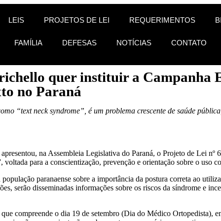
LEIS
PROJETOS DE LEI
REQUERIMENTOS
B
FAMÍLIA
DEFESAS
NOTÍCIAS
CONTATO
ichello quer instituir a Campanha 
xto no Paraná
mo “text neck syndrome”, é um problema crescente de saúde pública,
, apresentou, na Assembleia Legislativa do Paraná, o Projeto de Lei n
oltada para a conscientização, prevenção e orientação sobre o uso corr
população paranaense sobre a importância da postura correta ao utiliza
ições, serão disseminadas informações sobre os riscos da síndrome e inc
que compreende o dia 19 de setembro (Dia do Médico Ortopedista), em 