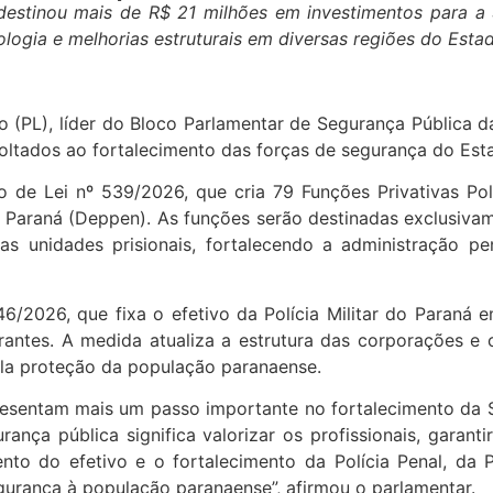
destinou mais de R$ 21 milhões em investimentos para a
nologia e melhorias estruturais em diversas regiões do Esta
o (PL), líder do Bloco Parlamentar de Segurança Pública d
oltados ao fortalecimento das forças de segurança do Esta
o de Lei nº 539/2026, que cria 79 Funções Privativas Pol
Paraná (Deppen). As funções serão destinadas exclusivame
 unidades prisionais, fortalecendo a administração pen
/2026, que fixa o efetivo da Polícia Militar do Paraná e
antes. A medida atualiza a estrutura das corporações e 
ela proteção da população paranaense.
resentam mais um passo importante no fortalecimento da 
rança pública significa valorizar os profissionais, garan
ento do efetivo e o fortalecimento da Polícia Penal, da 
urança à população paranaense”, afirmou o parlamentar.