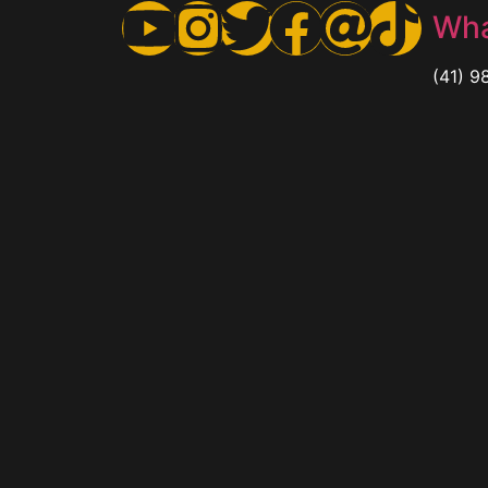
Wha
(41) 9