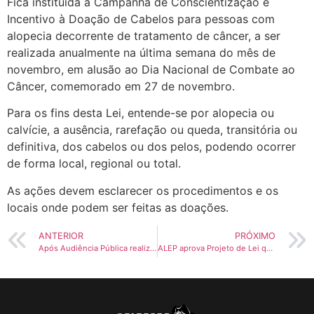
Fica instituída a Campanha de Conscientização e
Incentivo à Doação de Cabelos para pessoas com
alopecia decorrente de tratamento de câncer, a ser
realizada anualmente na última semana do mês de
novembro, em alusão ao Dia Nacional de Combate ao
Câncer, comemorado em 27 de novembro.
Para os fins desta Lei, entende-se por alopecia ou
calvície, a ausência, rarefação ou queda, transitória ou
definitiva, dos cabelos ou dos pelos, podendo ocorrer
de forma local, regional ou total.
As ações devem esclarecer os procedimentos e os
locais onde podem ser feitas as doações.
ANTERIOR
PRÓXIMO
Após Audiência Pública realizada pelos deputados, Tito Barichello e Gilberto Ribeiro, os Motociclistas não irão pagar pedágio no Paraná, afirma secretário.
ALEP aprova Projeto de Lei que institui Dia Estadual da Proclamação do Evangelho