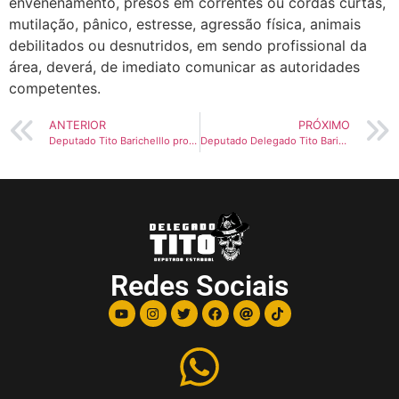
envenenamento, presos em correntes ou cordas curtas,
mutilação, pânico, estresse, agressão física, animais
debilitados ou desnutridos, em sendo profissional da
área, deverá, de imediato comunicar as autoridades
competentes.
ANTERIOR
PRÓXIMO
Deputado Tito Barichelllo propõe que escolas disponibilizem formulários para monitorar violência doméstica
Deputado Delegado Tito Barichello propõe Projeto de Lei, que amplia a divulgação do serviço Disque Denúncia – 100, no Estado do Paraná
Redes Sociais