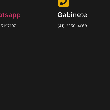
tsapp
Gabinete
85197197
(41) 3350-4068