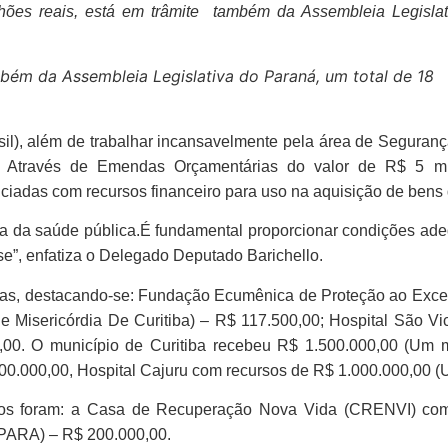
es reais, está em trâmite também da Assembleia Legislati
mbém da Assembleia Legislativa do Paraná, um total de 18
asil), além de trabalhar incansavelmente pela área de Segura
. Através de Emendas Orçamentárias do valor de R$ 5 milh
ciadas com recursos financeiro para uso na aquisição de bens 
rea da saúde pública.É fundamental proporcionar condições ad
e”, enfatiza o Delegado Deputado Barichello.
eas, destacando-se:
Fundação Ecumênica de Proteção ao Excep
 Misericórdia De Curitiba) – R$ 117.500,00; Hospital São
0. O município de Curitiba recebeu R$ 1.500.000,00 (Um m
0.000,00, Hospital Cajuru com recursos de R$ 1.000.000,00 (
ursos foram: a Casa de Recuperação Nova Vida (CRENVI) co
MPARA) – R$ 200.000,00.