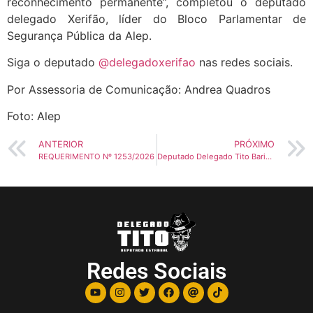
reconhecimento permanente”, completou o deputado
delegado Xerifão, líder do Bloco Parlamentar de
Segurança Pública da Alep.
Siga o deputado
@delegadoxerifao
nas redes sociais.
Por Assessoria de Comunicação: Andrea Quadros
Foto: Alep
ANTERIOR
PRÓXIMO
REQUERIMENTO Nº 1253/2026
Deputado Delegado Tito Barichello faz reflexão sobre o combate ao abuso e à exploração sexual de crianças e adolescentes neste 18 de Maio
Redes Sociais