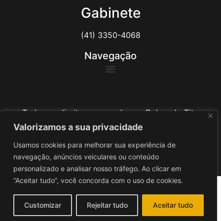
Gabinete
(41) 3350-4068
Navegação
Todos os direitos reservados ao Delegado Tito
Barichello
Valorizamos a sua privacidade
Usamos cookies para melhorar sua experiência de
Desenvolvido por
iv3
navegação, anúncios veiculares ou conteúdo
personalizado e analisar nosso tráfego. Ao clicar em
“Aceitar tudo”, você concorda com o uso de cookies.
Customizar
Rejeitar tudo
Aceitar tudo