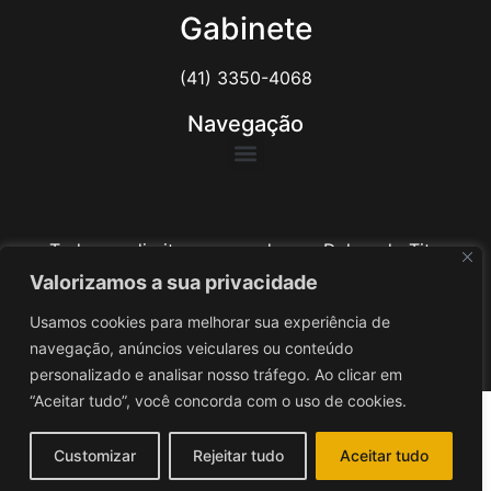
Gabinete
(41) 3350-4068
Navegação
Todos os direitos reservados ao Delegado Tito
Barichello
Valorizamos a sua privacidade
Usamos cookies para melhorar sua experiência de
Desenvolvido por
iv3
navegação, anúncios veiculares ou conteúdo
personalizado e analisar nosso tráfego. Ao clicar em
“Aceitar tudo”, você concorda com o uso de cookies.
Customizar
Rejeitar tudo
Aceitar tudo