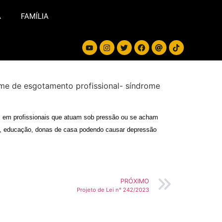
A
FAMÍLIA
me de esgotamento profissional- síndrome
m em profissionais que atuam sob pressão ou se acham
úde, educação, donas de casa podendo causar depressão
PRÓXIMO
Projeto de Lei n° 242/2023