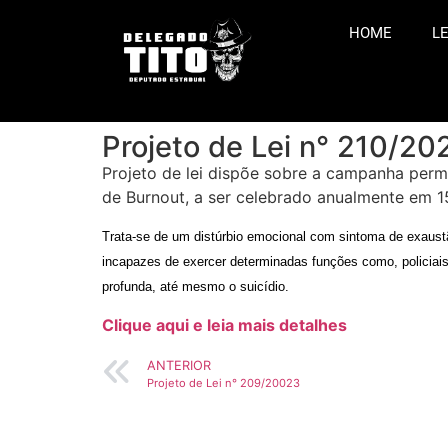
HOME
LE
Projeto de Lei n° 210/20
Projeto de lei dispõe sobre a campanha per
de Burnout, a ser celebrado anualmente em 1
Trata-se de um distúrbio emocional com sintoma de exaus
incapazes de exercer determinadas funções como, policiais
profunda, até mesmo o suicídio.
Clique aqui e leia mais detalhes
ANTERIOR
Projeto de Lei n° 209/20023