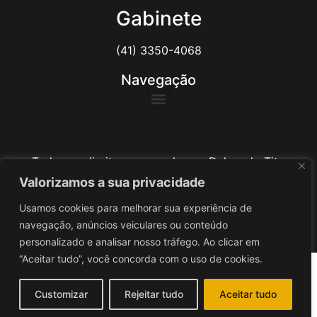
Gabinete
(41) 3350-4068
Navegação
Todos os direitos reservados ao Delegado Tito
Barichello
Valorizamos a sua privacidade
Usamos cookies para melhorar sua experiência de
Desenvolvido por
iv3
navegação, anúncios veiculares ou conteúdo
personalizado e analisar nosso tráfego. Ao clicar em
“Aceitar tudo”, você concorda com o uso de cookies.
Customizar
Rejeitar tudo
Aceitar tudo