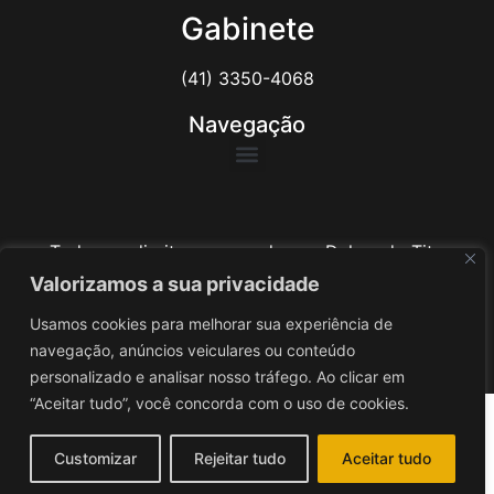
Gabinete
(41) 3350-4068
Navegação
Todos os direitos reservados ao Delegado Tito
Barichello
Valorizamos a sua privacidade
Usamos cookies para melhorar sua experiência de
Desenvolvido por
iv3
navegação, anúncios veiculares ou conteúdo
personalizado e analisar nosso tráfego. Ao clicar em
“Aceitar tudo”, você concorda com o uso de cookies.
Customizar
Rejeitar tudo
Aceitar tudo