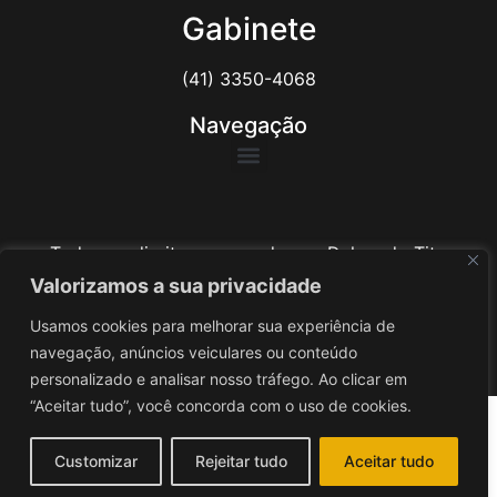
Gabinete
(41) 3350-4068
Navegação
Todos os direitos reservados ao Delegado Tito
Barichello
Valorizamos a sua privacidade
Usamos cookies para melhorar sua experiência de
Desenvolvido por
iv3
navegação, anúncios veiculares ou conteúdo
personalizado e analisar nosso tráfego. Ao clicar em
“Aceitar tudo”, você concorda com o uso de cookies.
Customizar
Rejeitar tudo
Aceitar tudo