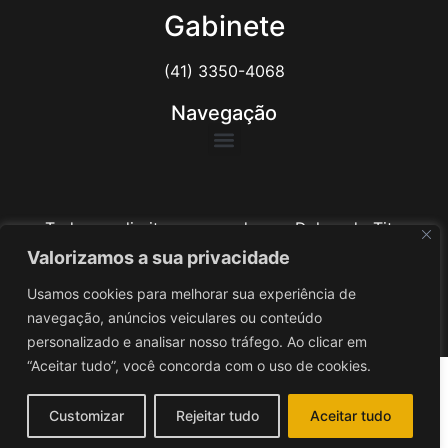
Gabinete
(41) 3350-4068
Navegação
Todos os direitos reservados ao Delegado Tito
Barichello
Valorizamos a sua privacidade
Usamos cookies para melhorar sua experiência de
Desenvolvido por
iv3
navegação, anúncios veiculares ou conteúdo
personalizado e analisar nosso tráfego. Ao clicar em
“Aceitar tudo”, você concorda com o uso de cookies.
Customizar
Rejeitar tudo
Aceitar tudo