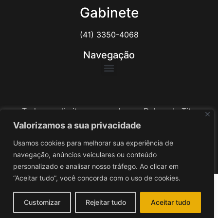
Gabinete
(41) 3350-4068
Navegação
Todos os direitos reservados ao Delegado Tito
Barichello
Valorizamos a sua privacidade
Usamos cookies para melhorar sua experiência de
Desenvolvido por
iv3
navegação, anúncios veiculares ou conteúdo
personalizado e analisar nosso tráfego. Ao clicar em
“Aceitar tudo”, você concorda com o uso de cookies.
Customizar
Rejeitar tudo
Aceitar tudo