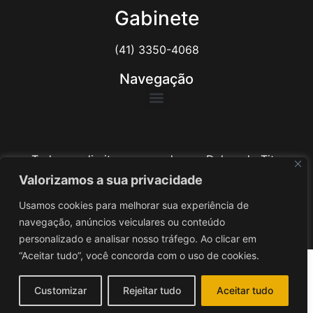
Gabinete
(41) 3350-4068
Navegação
Todos os direitos reservados ao Delegado Tito
Barichello
Valorizamos a sua privacidade
Usamos cookies para melhorar sua experiência de
Desenvolvido por
iv3
navegação, anúncios veiculares ou conteúdo
personalizado e analisar nosso tráfego. Ao clicar em
“Aceitar tudo”, você concorda com o uso de cookies.
Customizar
Rejeitar tudo
Aceitar tudo