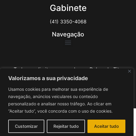
Gabinete
(41) 3350-4068
Navegação
Todos os direitos reservados ao Delegado Tito
Barichello
Valorizamos a sua privacidade
Usamos cookies para melhorar sua experiência de
Desenvolvido por
iv3
navegação, anúncios veiculares ou conteúdo
personalizado e analisar nosso tráfego. Ao clicar em
“Aceitar tudo”, você concorda com o uso de cookies.
Customizar
Rejeitar tudo
Aceitar tudo