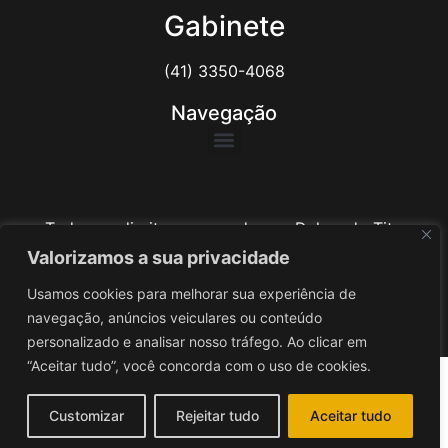
Gabinete
(41) 3350-4068
Navegação
Todos os direitos reservados ao Delegado Tito
Barichello
Valorizamos a sua privacidade
Usamos cookies para melhorar sua experiência de
Desenvolvido por
iv3
navegação, anúncios veiculares ou conteúdo
personalizado e analisar nosso tráfego. Ao clicar em
“Aceitar tudo”, você concorda com o uso de cookies.
Customizar
Rejeitar tudo
Aceitar tudo