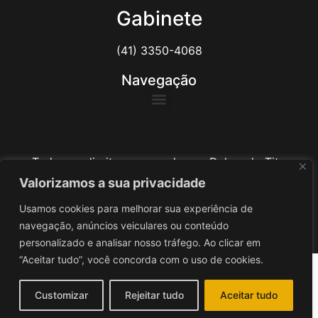
Gabinete
(41) 3350-4068
Navegação
Todos os direitos reservados ao Delegado Tito
Barichello
Valorizamos a sua privacidade
Usamos cookies para melhorar sua experiência de
Desenvolvido por
iv3
navegação, anúncios veiculares ou conteúdo
personalizado e analisar nosso tráfego. Ao clicar em
“Aceitar tudo”, você concorda com o uso de cookies.
Customizar
Rejeitar tudo
Aceitar tudo