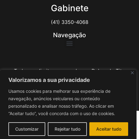
Gabinete
(41) 3350-4068
Navegação
Todos os direitos reservados ao Delegado Tito
Barichello
Valorizamos a sua privacidade
Usamos cookies para melhorar sua experiência de
Desenvolvido por
iv3
navegação, anúncios veiculares ou conteúdo
personalizado e analisar nosso tráfego. Ao clicar em
“Aceitar tudo”, você concorda com o uso de cookies.
Customizar
Rejeitar tudo
Aceitar tudo