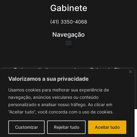
Gabinete
(41) 3350-4068
Navegação
Todos os direitos reservados ao Delegado Tito
Barichello
Valorizamos a sua privacidade
Usamos cookies para melhorar sua experiência de
Desenvolvido por
iv3
navegação, anúncios veiculares ou conteúdo
personalizado e analisar nosso tráfego. Ao clicar em
“Aceitar tudo”, você concorda com o uso de cookies.
Customizar
Rejeitar tudo
Aceitar tudo