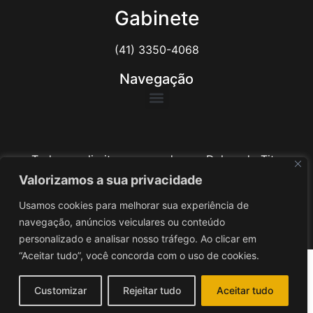
Gabinete
(41) 3350-4068
Navegação
Todos os direitos reservados ao Delegado Tito
Barichello
Valorizamos a sua privacidade
Usamos cookies para melhorar sua experiência de
Desenvolvido por
iv3
navegação, anúncios veiculares ou conteúdo
personalizado e analisar nosso tráfego. Ao clicar em
“Aceitar tudo”, você concorda com o uso de cookies.
Customizar
Rejeitar tudo
Aceitar tudo