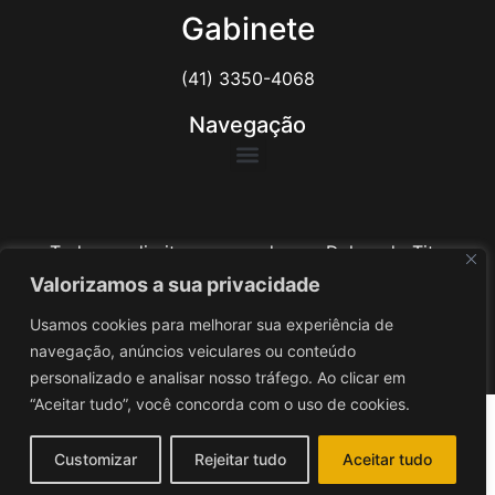
Gabinete
(41) 3350-4068
Navegação
Todos os direitos reservados ao Delegado Tito
Barichello
Valorizamos a sua privacidade
Usamos cookies para melhorar sua experiência de
Desenvolvido por
iv3
navegação, anúncios veiculares ou conteúdo
personalizado e analisar nosso tráfego. Ao clicar em
“Aceitar tudo”, você concorda com o uso de cookies.
Customizar
Rejeitar tudo
Aceitar tudo