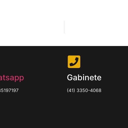
tsapp
Gabinete
85197197
(41) 3350-4068