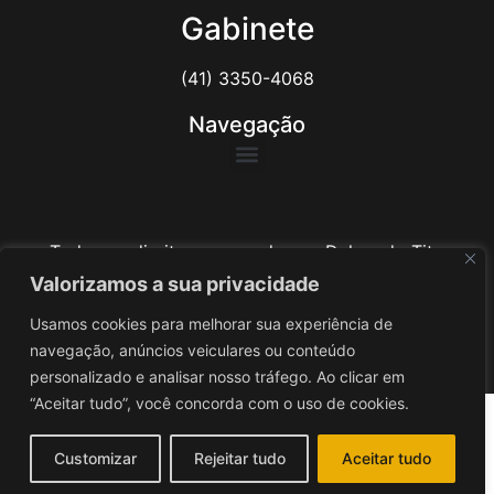
Gabinete
(41) 3350-4068
Navegação
Todos os direitos reservados ao Delegado Tito
Barichello
Valorizamos a sua privacidade
Usamos cookies para melhorar sua experiência de
Desenvolvido por
iv3
navegação, anúncios veiculares ou conteúdo
personalizado e analisar nosso tráfego. Ao clicar em
“Aceitar tudo”, você concorda com o uso de cookies.
Customizar
Rejeitar tudo
Aceitar tudo