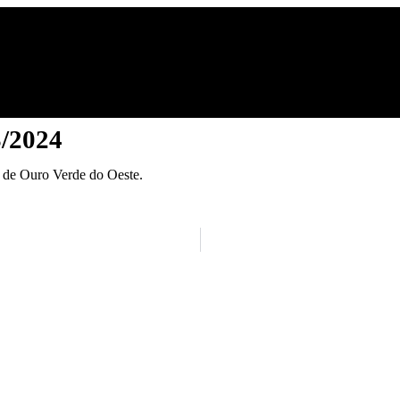
LEIS
PROJETOS DE LEI
REQUERIMENTOS
B
FAMÍLIA
DEFESAS
NOTÍCIAS
CONTATO
/2024
 de Ouro Verde do Oeste.