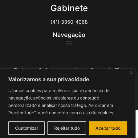
Gabinete
(41) 3350-4068
Navegação
Todos os direitos reservados ao Delegado Tito
Barichello
Valorizamos a sua privacidade
Usamos cookies para melhorar sua experiência de
Desenvolvido por
iv3
navegação, anúncios veiculares ou conteúdo
personalizado e analisar nosso tráfego. Ao clicar em
“Aceitar tudo”, você concorda com o uso de cookies.
Customizar
Rejeitar tudo
Aceitar tudo