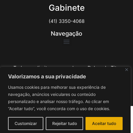
Gabinete
(41) 3350-4068
Navegação
Todos os direitos reservados ao Delegado Tito
Barichello
Valorizamos a sua privacidade
Usamos cookies para melhorar sua experiência de
Desenvolvido por
iv3
navegação, anúncios veiculares ou conteúdo
personalizado e analisar nosso tráfego. Ao clicar em
“Aceitar tudo”, você concorda com o uso de cookies.
Customizar
Rejeitar tudo
Aceitar tudo