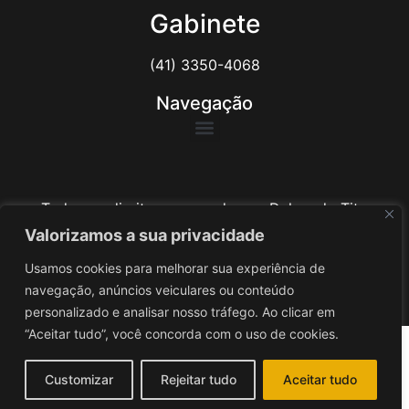
Gabinete
(41) 3350-4068
Navegação
Todos os direitos reservados ao Delegado Tito
Barichello
Valorizamos a sua privacidade
Usamos cookies para melhorar sua experiência de
Desenvolvido por
iv3
navegação, anúncios veiculares ou conteúdo
personalizado e analisar nosso tráfego. Ao clicar em
“Aceitar tudo”, você concorda com o uso de cookies.
Customizar
Rejeitar tudo
Aceitar tudo