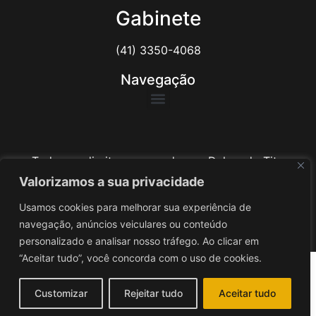
Gabinete
(41) 3350-4068
Navegação
Todos os direitos reservados ao Delegado Tito
Barichello
Valorizamos a sua privacidade
Usamos cookies para melhorar sua experiência de
Desenvolvido por
iv3
navegação, anúncios veiculares ou conteúdo
personalizado e analisar nosso tráfego. Ao clicar em
“Aceitar tudo”, você concorda com o uso de cookies.
Customizar
Rejeitar tudo
Aceitar tudo