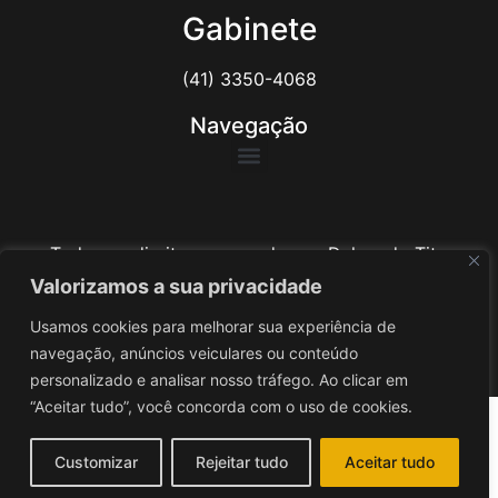
Gabinete
(41) 3350-4068
Navegação
Todos os direitos reservados ao Delegado Tito
Barichello
Valorizamos a sua privacidade
Usamos cookies para melhorar sua experiência de
Desenvolvido por
iv3
navegação, anúncios veiculares ou conteúdo
personalizado e analisar nosso tráfego. Ao clicar em
“Aceitar tudo”, você concorda com o uso de cookies.
Customizar
Rejeitar tudo
Aceitar tudo