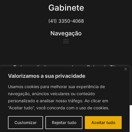
Gabinete
(41) 3350-4068
Navegação
Todos os direitos reservados ao Delegado Tito
Barichello
Valorizamos a sua privacidade
Usamos cookies para melhorar sua experiência de
Desenvolvido por
iv3
navegação, anúncios veiculares ou conteúdo
personalizado e analisar nosso tráfego. Ao clicar em
“Aceitar tudo”, você concorda com o uso de cookies.
Customizar
Rejeitar tudo
Aceitar tudo