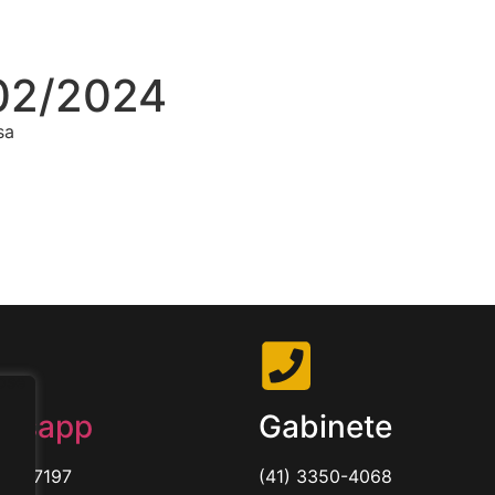
02/2024
sa
tsapp
Gabinete
85197197
(41) 3350-4068