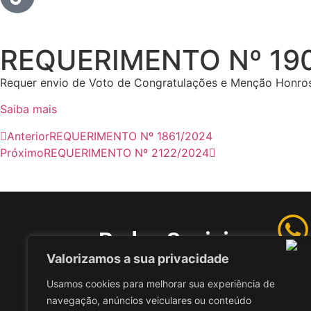
REQUERIMENTO Nº 19
Requer envio de Voto de Congratulações e Menção Honro
Saiba mais
Anterior
REQUERIMENTO Nº 1861/2024
Próximo
REQUERIMENTO Nº 2122/2024
Redes Sociais
Valorizamos a sua privacidade
Wha
Usamos cookies para melhorar sua experiência de
(41) 9
navegação, anúncios veiculares ou conteúdo