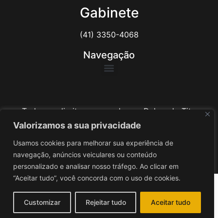
Gabinete
(41) 3350-4068
Navegação
Todos os direitos reservados ao Delegado Tito
Barichello
Valorizamos a sua privacidade
Usamos cookies para melhorar sua experiência de
Desenvolvido por
iv3
navegação, anúncios veiculares ou conteúdo
personalizado e analisar nosso tráfego. Ao clicar em
“Aceitar tudo”, você concorda com o uso de cookies.
Customizar
Rejeitar tudo
Aceitar tudo