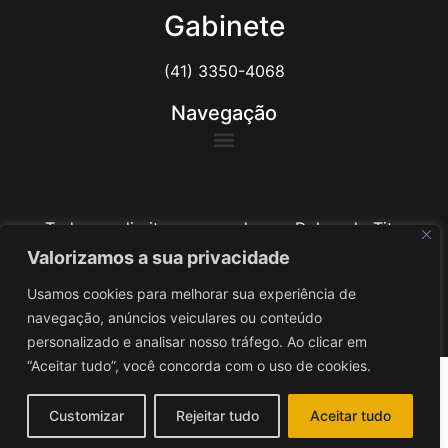
Gabinete
(41) 3350-4068
Navegação
Todos os direitos reservados ao Delegado Tito
Barichello
Valorizamos a sua privacidade
Usamos cookies para melhorar sua experiência de
Desenvolvido por
iv3
navegação, anúncios veiculares ou conteúdo
personalizado e analisar nosso tráfego. Ao clicar em
“Aceitar tudo”, você concorda com o uso de cookies.
Customizar
Rejeitar tudo
Aceitar tudo