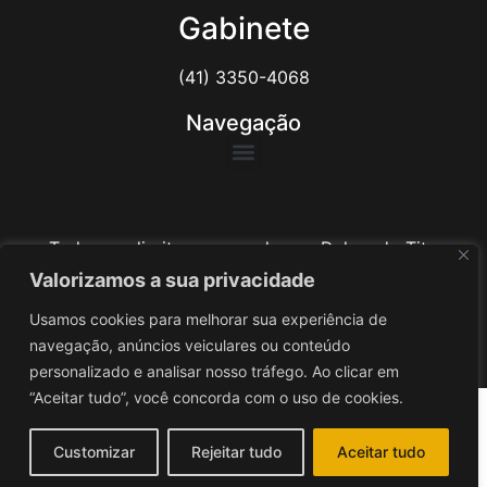
Gabinete
(41) 3350-4068
Navegação
Todos os direitos reservados ao Delegado Tito
Barichello
Valorizamos a sua privacidade
Usamos cookies para melhorar sua experiência de
Desenvolvido por
iv3
navegação, anúncios veiculares ou conteúdo
personalizado e analisar nosso tráfego. Ao clicar em
“Aceitar tudo”, você concorda com o uso de cookies.
Customizar
Rejeitar tudo
Aceitar tudo