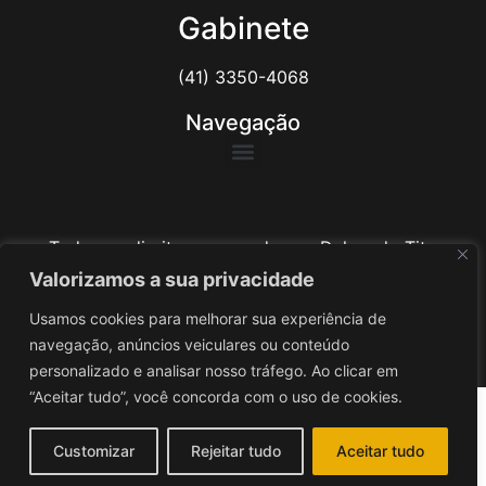
Gabinete
(41) 3350-4068
Navegação
Todos os direitos reservados ao Delegado Tito
Barichello
Valorizamos a sua privacidade
Usamos cookies para melhorar sua experiência de
Desenvolvido por
iv3
navegação, anúncios veiculares ou conteúdo
personalizado e analisar nosso tráfego. Ao clicar em
“Aceitar tudo”, você concorda com o uso de cookies.
Customizar
Rejeitar tudo
Aceitar tudo