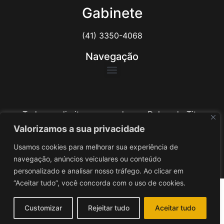
Gabinete
(41) 3350-4068
Navegação
Todos os direitos reservados ao Delegado Tito
Barichello
Valorizamos a sua privacidade
Usamos cookies para melhorar sua experiência de
Desenvolvido por
iv3
navegação, anúncios veiculares ou conteúdo
personalizado e analisar nosso tráfego. Ao clicar em
“Aceitar tudo”, você concorda com o uso de cookies.
Customizar
Rejeitar tudo
Aceitar tudo