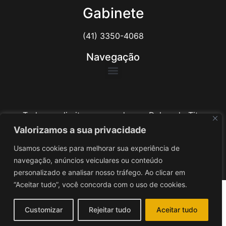
Gabinete
(41) 3350-4068
Navegação
Todos os direitos reservados ao Delegado Tito
Barichello
Valorizamos a sua privacidade
Usamos cookies para melhorar sua experiência de
Desenvolvido por
iv3
navegação, anúncios veiculares ou conteúdo
personalizado e analisar nosso tráfego. Ao clicar em
“Aceitar tudo”, você concorda com o uso de cookies.
Customizar
Rejeitar tudo
Aceitar tudo