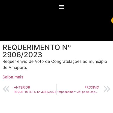
REQUERIMENTO Nº
2906/2023
Requer envio de Voto de Congratulações ao município
de Amaporã.
Saiba mais
ANTERIOR
PRÓXIMO
REQUERIMENTO Nº 3353/2023
“Impeachment Já” pede Deputado Delegado Tito Barichello em tribuna na ALEP