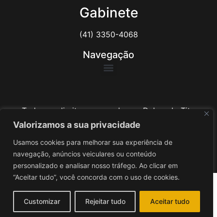
Gabinete
(41) 3350-4068
Navegação
Todos os direitos reservados ao Delegado Tito
Barichello
Valorizamos a sua privacidade
Usamos cookies para melhorar sua experiência de
Desenvolvido por
iv3
navegação, anúncios veiculares ou conteúdo
personalizado e analisar nosso tráfego. Ao clicar em
“Aceitar tudo”, você concorda com o uso de cookies.
Customizar
Rejeitar tudo
Aceitar tudo