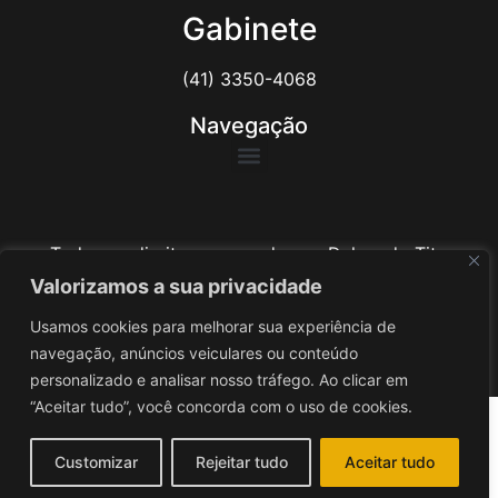
Gabinete
(41) 3350-4068
Navegação
Todos os direitos reservados ao Delegado Tito
Barichello
Valorizamos a sua privacidade
Usamos cookies para melhorar sua experiência de
Desenvolvido por
iv3
navegação, anúncios veiculares ou conteúdo
personalizado e analisar nosso tráfego. Ao clicar em
“Aceitar tudo”, você concorda com o uso de cookies.
Customizar
Rejeitar tudo
Aceitar tudo