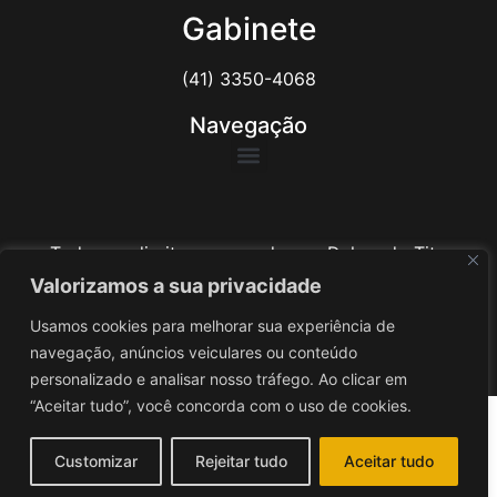
Gabinete
(41) 3350-4068
Navegação
Todos os direitos reservados ao Delegado Tito
Barichello
Valorizamos a sua privacidade
Usamos cookies para melhorar sua experiência de
Desenvolvido por
iv3
navegação, anúncios veiculares ou conteúdo
personalizado e analisar nosso tráfego. Ao clicar em
“Aceitar tudo”, você concorda com o uso de cookies.
Customizar
Rejeitar tudo
Aceitar tudo