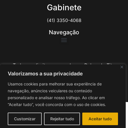
Gabinete
(41) 3350-4068
Navegação
Todos os direitos reservados ao Delegado Tito
Barichello
Valorizamos a sua privacidade
Usamos cookies para melhorar sua experiência de
Desenvolvido por
iv3
navegação, anúncios veiculares ou conteúdo
personalizado e analisar nosso tráfego. Ao clicar em
“Aceitar tudo”, você concorda com o uso de cookies.
Customizar
Rejeitar tudo
Aceitar tudo