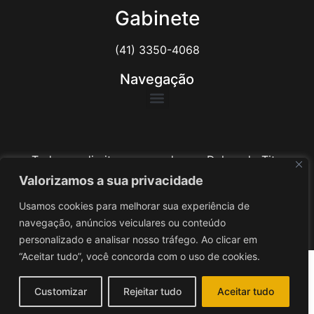
Gabinete
(41) 3350-4068
Navegação
Todos os direitos reservados ao Delegado Tito
Barichello
Valorizamos a sua privacidade
Usamos cookies para melhorar sua experiência de
Desenvolvido por
iv3
navegação, anúncios veiculares ou conteúdo
personalizado e analisar nosso tráfego. Ao clicar em
“Aceitar tudo”, você concorda com o uso de cookies.
Customizar
Rejeitar tudo
Aceitar tudo