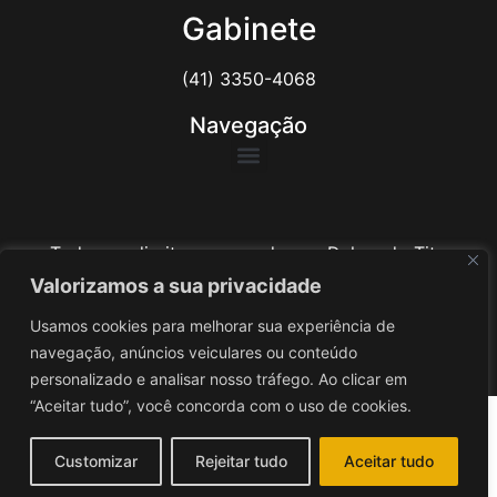
Gabinete
(41) 3350-4068
Navegação
Todos os direitos reservados ao Delegado Tito
Barichello
Valorizamos a sua privacidade
Usamos cookies para melhorar sua experiência de
Desenvolvido por
iv3
navegação, anúncios veiculares ou conteúdo
personalizado e analisar nosso tráfego. Ao clicar em
“Aceitar tudo”, você concorda com o uso de cookies.
Customizar
Rejeitar tudo
Aceitar tudo