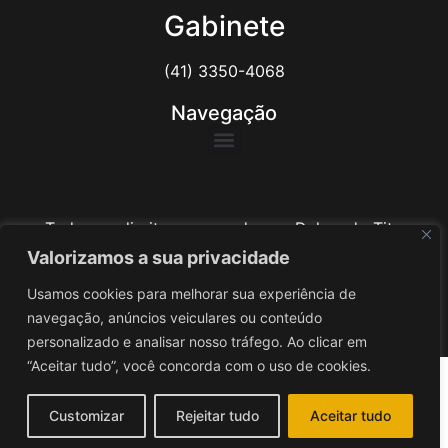
Gabinete
(41) 3350-4068
Navegação
Todos os direitos reservados ao Delegado Tito
Barichello
Valorizamos a sua privacidade
Usamos cookies para melhorar sua experiência de
Desenvolvido por
iv3
navegação, anúncios veiculares ou conteúdo
personalizado e analisar nosso tráfego. Ao clicar em
“Aceitar tudo”, você concorda com o uso de cookies.
Customizar
Rejeitar tudo
Aceitar tudo