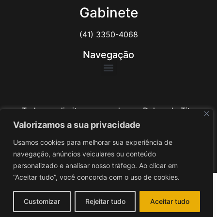
Gabinete
(41) 3350-4068
Navegação
Todos os direitos reservados ao Delegado Tito
Barichello
Valorizamos a sua privacidade
Usamos cookies para melhorar sua experiência de
Desenvolvido por
iv3
navegação, anúncios veiculares ou conteúdo
personalizado e analisar nosso tráfego. Ao clicar em
“Aceitar tudo”, você concorda com o uso de cookies.
Customizar
Rejeitar tudo
Aceitar tudo