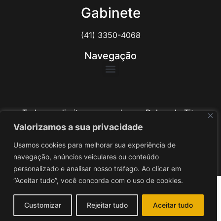
Gabinete
(41) 3350-4068
Navegação
Todos os direitos reservados ao Delegado Tito
Barichello
Valorizamos a sua privacidade
Usamos cookies para melhorar sua experiência de
Desenvolvido por
iv3
navegação, anúncios veiculares ou conteúdo
personalizado e analisar nosso tráfego. Ao clicar em
“Aceitar tudo”, você concorda com o uso de cookies.
Customizar
Rejeitar tudo
Aceitar tudo