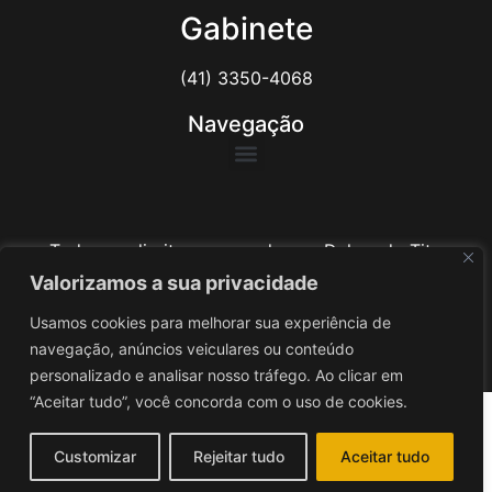
Gabinete
(41) 3350-4068
Navegação
Todos os direitos reservados ao Delegado Tito
Barichello
Valorizamos a sua privacidade
Usamos cookies para melhorar sua experiência de
Desenvolvido por
iv3
navegação, anúncios veiculares ou conteúdo
personalizado e analisar nosso tráfego. Ao clicar em
“Aceitar tudo”, você concorda com o uso de cookies.
Customizar
Rejeitar tudo
Aceitar tudo