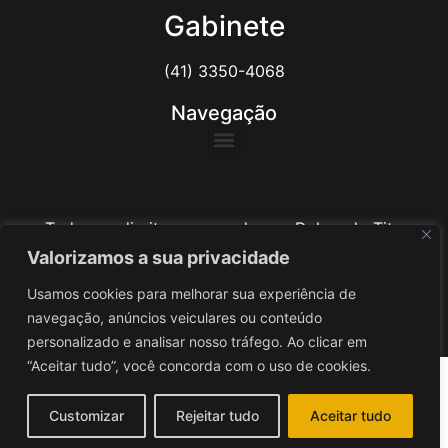
Gabinete
(41) 3350-4068
Navegação
Todos os direitos reservados ao Delegado Tito
Barichello
Valorizamos a sua privacidade
Usamos cookies para melhorar sua experiência de
Desenvolvido por
iv3
navegação, anúncios veiculares ou conteúdo
personalizado e analisar nosso tráfego. Ao clicar em
“Aceitar tudo”, você concorda com o uso de cookies.
Customizar
Rejeitar tudo
Aceitar tudo